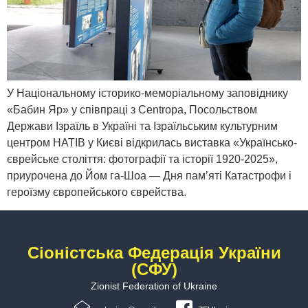
У Національному історико-меморіальному заповіднику
«Бабин Яр» у співпраці з Centropa, Посольством
Держави Ізраїль в Україні та Ізраїльським культурним
центром НАТІВ у Києві відкрилась виставка «Українсько-
єврейське століття: фотографії та історії 1920-2025»,
приурочена до Йом га-Шоа — Дня пам’яті Катастрофи і
героїзму європейського єврейства.
Сіоністська Федерація України
(СФУ)
Zionist Federation of Ukraine