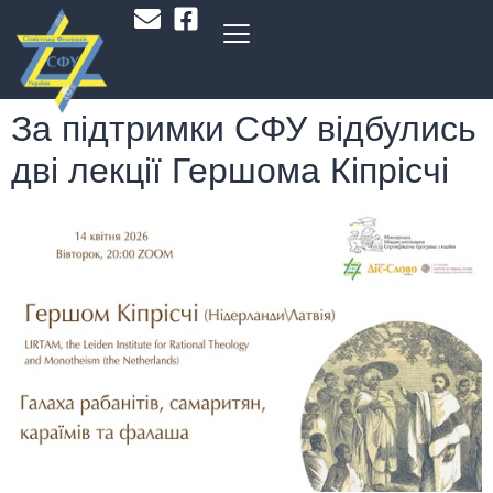
За підтримки СФУ відбулись
дві лекції Гершома Кіпрісчі