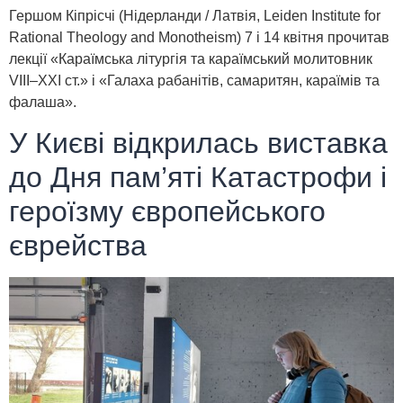
Гершом Кіпрісчі (Нідерланди / Латвія, Leiden Institute for
Rational Theology and Monotheism) 7 і 14 квітня прочитав
лекції «Караїмська літургія та караїмський молитовник
VIII–XXI ст.» і «Галаха рабанітів, самаритян, караїмів та
фалаша».
У Києві відкрилась виставка
до Дня пам’яті Катастрофи і
героїзму європейського
єврейства