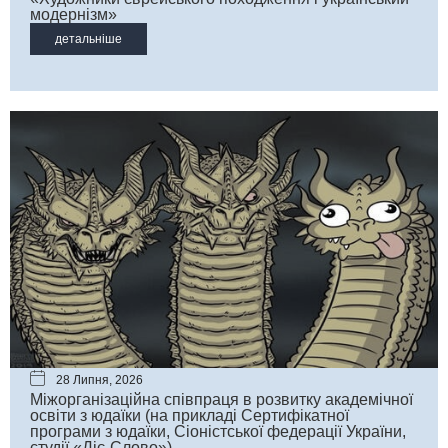
модернізм»
детальніше
28 Липня, 2026
Міжорганізаційна співпраця в розвитку академічної
освіти з юдаїки (на прикладі Сертифікатної
програми з юдаїки, Сіоністської федерації України,
студії «Діє-Слово»)