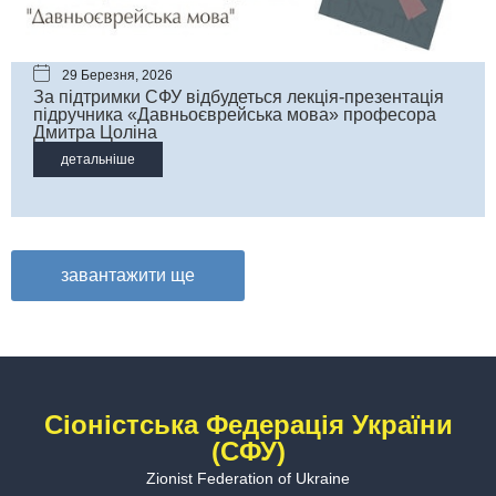
29 Березня, 2026
За підтримки СФУ відбудеться лекція-презентація
підручника «Давньоєврейська мова» професора
Дмитра Цоліна
детальніше
завантажити ще
Сіоністська Федерація України
(СФУ)
Zionist Federation of Ukraine