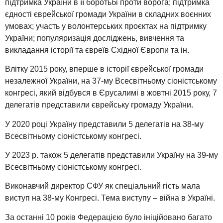
підтримка України в її боротьбі проти ворога; підтримка
єдності єврейської громади України в складних воєнних
умовах; участь у волонтерських проєктах на підтримку
України; популяризація досліджень, вивчення та
викладання історії та євреїв Східної Європи та ін.
Влітку 2015 року, вперше в історії єврейської громади
незалежної України, на 37-му Всесвітньому сіоністському
конгресі, який відбувся в Єрусалимі в жовтні 2015 року, 7
делегатів представили єврейську громаду України.
У 2020 році Україну представили 5 делегатів на 38-му
Всесвітньому сіоністському конгресі.
У 2023 р. також 5 делегатів представили Україну на 39-му
Всесвітньому сіоністському конгресі.
Виконавчий директор СФУ як спеціальний гість мала
виступ на 38-му Конгресі. Тема виступу – війна в Україні.
За останні 10 років Федерацією було ініційовано багато