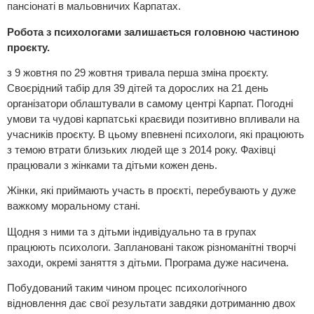
пансіонаті в мальовничих Карпатах.
Робота з психологами залишається головною частиною
проєкту.
з 9 жовтня по 29 жовтня тривала перша зміна проєкту.
Своєрідний табір для 39 дітей та дорослих на 21 день
організатори облаштували в самому центрі Карпат. Погодні
умови та чудові карпатські краєвиди позитивно впливали на
учасників проєкту. В цьому впевнені психологи, які працюють
з темою втрати близьких людей ще з 2014 року. Фахівці
працювали з жінками та дітьми кожен день.
Жінки, які приймають участь в проєкті, перебувають у дуже
важкому моральному стані.
Щодня з ними та з дітьми індивідуально та в групах
працюють психологи. Заплановані також різноманітні творчі
заходи, окремі заняття з дітьми. Програма дуже насичена.
Побудований таким чином процес психологічного
відновлення дає свої результати завдяки дотриманню двох