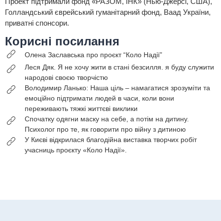
Проект підтримали фонд «РАЗОМ, ІНК» (Нью-Джерсі, США),
Голландський єврейський гуманітарний фонд, Ваад України,
приватні спонсори.
Корисні посилання
Олена Заславська про проєкт “Коло Надії”
Леся Дяк. Я не хочу жити в стані безсилля. я буду служити
народові своєю творчістю
Володимир Ланько: Наша ціль – намагатися зрозуміти та
емоційно підтримати людей в часи, коли вони
переживають тяжкі життєві виклики
Спочатку одягни маску на себе, а потім на дитину.
Психолог про те, як говорити про війну з дитиною
У Києві відкрилася благодійна виставка творчих робіт
учасниць проєкту «Коло Надії».