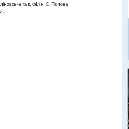
іновська та к. філ н. О. Попова
”.