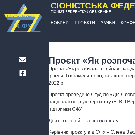
СІОНІСТСЬКА ФЕДЕ
ZIONIST FEDERATION OF UKRAINE
НОВИНИ
ПРОЄКТИ
ЗАЯВИ
КОНФЕ
Проєкт «Як розпоч
Проєкт «Як розпочалась війна» склада
Ірпеня, Гостомеля тощо, та з волонтер
2022 р.
Проєкт проведено Студією «Діє-Слово»
національного університету ім. В. І Ве
підтримки СФУ.
Деякі з історій –
за посиланням
Керівник проєкту від СФУ – Олена За