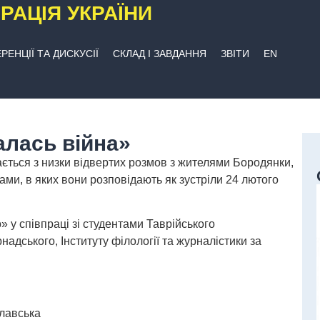
РАЦІЯ УКРАЇНИ
РЕНЦІЇ ТА ДИСКУСІЇ
СКЛАД І ЗАВДАННЯ
ЗВІТИ
EN
алась війна»
ється з низки відвертих розмов з жителями Бородянки,
ами, в яких вони розповідають як зустріли 24 лютого
 у співпраці зі студентами Таврійського
рнадського, Інституту філології та журналістики за
славська