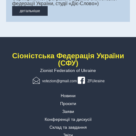
федерації України, студії «Діє-Слово»)
детальніше
Сіоністська Федерація України
(СФУ)
Zionist Federation of Ukraine
votezion@gmail.com
ZFUkraine
Новини
Проєкти
Заяви
Конференції та дискусії
Склад та завдання
Звіти