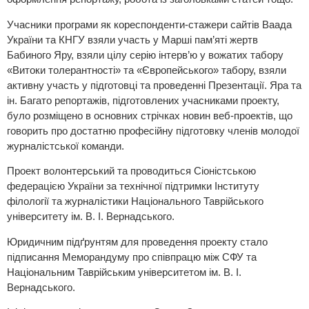
Учасники програми як кореспонденти-стажери сайтів Ваада
України та КНГУ взяли участь у Марші пам’яті жертв
Бабиного Яру, взяли цілу серію інтерв’ю у вожатих табору
«Витоки толерантності» та «Європейського» табору, взяли
активну участь у підготовці та проведенні Презентації. Яра та
ін. Багато репортажів, підготовлених учасниками проекту,
було розміщено в основних стрічках новин веб-проектів, що
говорить про достатню професійну підготовку членів молодої
журналістської команди.
Проект волонтерський та проводиться Сіоністською
федерацією України за технічної підтримки Інституту
філології та журналістики Національного Таврійського
університету ім. В. І. Вернадського.
Юридичним підґрунтям для проведення проекту стало
підписання Меморандуму про співпрацю між СФУ та
Національним Таврійським університетом ім. В. І.
Вернадського.