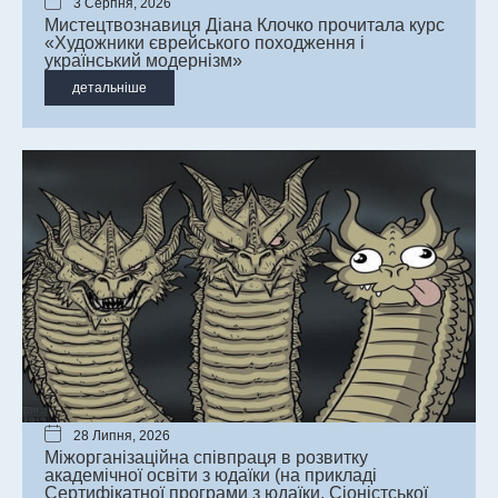
3 Серпня, 2026
Мистецтвознавиця Діана Клочко прочитала курс
«Художники єврейського походження і
український модернізм»
детальніше
28 Липня, 2026
Міжорганізаційна співпраця в розвитку
академічної освіти з юдаїки (на прикладі
Сертифікатної програми з юдаїки, Сіоністської