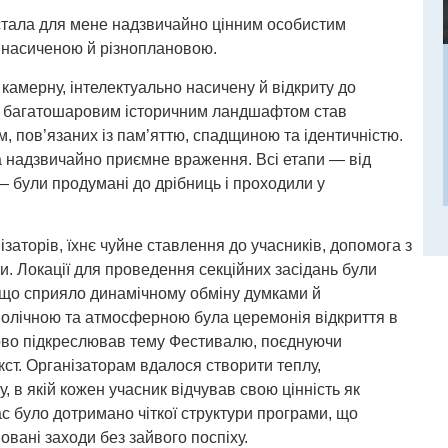
 стала для мене надзвичайно цінним особистим
 насиченою й різноплановою.
амерну, інтелектуально насичену й відкриту до
ого багатошаровим історичним ландшафтом став
, пов’язаних із пам’яттю, спадщиною та ідентичністю.
а надзвичайно приємне враження. Всі етапи — від
— були продумані до дрібниць і проходили у
заторів, їхнє чуйне ставлення до учасників, допомога з
. Локації для проведення секційних засідань були
, що сприяло динамічному обміну думками й
волічною та атмосферною була церемонія відкриття в
дово підкреслював тему Фестивалю, поєднуючи
кст. Організаторам вдалося створити теплу,
 в якій кожен учасник відчував свою цінність як
с було дотримано чіткої структури програми, що
овані заходи без зайвого поспіху.