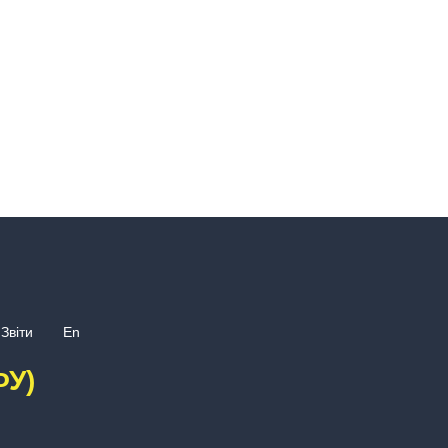
Звіти
En
ФУ)