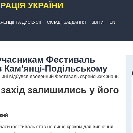
РАЦІЯ УКРАЇНИ
РЕНЦІЇ ТА ДИСКУСІЇ
СКЛАД І ЗАВДАННЯ
ЗВІТИ
EN
учасникам Фестиваль
в Кам’янці-Подільському
чині відбувся дводенний Фестиваль єврейських знань.
 захід залишились у його
ький
і часи фестиваль став не лише кроком для вивчення