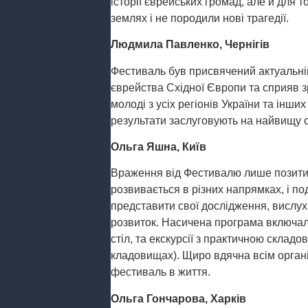
історії єврейських громад, але й для 
землях і не породили нові трагедії.
Людмила Павленко, Чернігів
Фестиваль був присвячений актуальній 
єврейства Східної Європи та сприяв з
молоді з усіх регіонів України та інших
результати заслуговують на найвищу о
Ольга Яшна, Київ
Враження від Фестивалю лише позитив
розвивається в різних напрямках, і по
представити свої дослідження, вислу
розвиток. Насичена програма включала
стіл, та екскурсії з практичною склад
кладовищах). Щиро вдячна всім органі
фестиваль в життя.
Ольга Гончарова, Харків