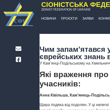
СІОНІСТСЬКА ФЕДЕ
ZIONIST FEDERATION OF UKRAINE
НОВИНИ
ПРОЄКТИ
ЗАЯВИ
КОНФЕ
Чим запам’ятався 
єврейських знань 
У Кам’янці-Подільському на Хмельнич
Які враження про
учасників:
Анна Ківільша, Кам’янець-Подільс
Щира подяка від подолян. У ці нелегк