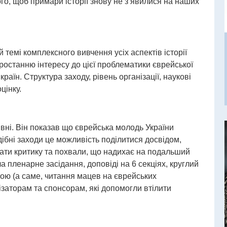
того, щоб примари історії знову не з’явилися на наших
темі комплексного вивчення усіх аспектів історії
ростанню інтересу до цієї проблематики єврейської
 країн. Структура заходу, рівень організації, наукові
цінку.
ні. Він показав що єврейська молодь України
дібні заходи це можливість поділитися досвідом,
хати критику та похвали, що надихає на подальший
 пленарне засідання, доповіді на 6 секціях, круглий
овою (а саме, читання мацев на єврейських
заторам та спонсорам, які допомогли втілити