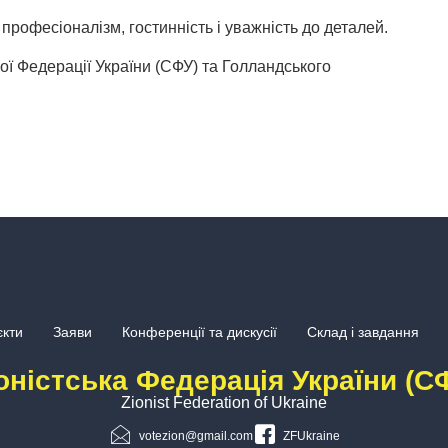
професіоналізм, гостинність і уважність до деталей.
кої Федерації України (СФУ) та Голландського
кти
Заяви
Конференції та дискусії
Склад і завдання
оністська Федерація України (С
Zionist Federation of Ukraine
votezion@gmail.com
ZFUkraine