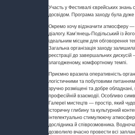
Участь у Фестивалі єврейських знань
досвідом. Програма заходу була дуже
Окремо хочу відзначити атмосферу — к
діалогу. Кам’янець-Подільський із й
ідеальним місцем для обговорення тем
Загальна організація заходу залишил
реєстрації до завершальних дискусій 
злагодженому, комфортному темпі.
Приємно вразила оперативність органі
логістичними та побутовими питаннями
зручно розміщені та добре обладнані
професійній взаємодії. Особливо сим
Галереї мистецтв — простір, який чу
історичну глибину та культурний конте
інтелектуально стимулюючу атмосферу,
дослідника й співрозмовника. Водноча
дозволило вчасно провести всі заплан