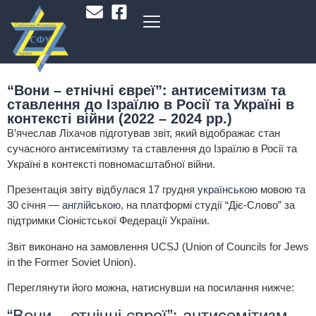
“Вони – етнічні євреї”: aнтисемітизм та
ставлення до Ізраїлю в Росії та Україні в
контексті війни (2022 – 2024 рр.)
В’ячеслав Ліхачов підготував звіт, який відображає стан
сучасного антисемітизму та ставлення до Ізраїлю в Росії та
Україні в контексті повномасштабної війни.
Презентація звіту відбулася 17 грудня
українською
мовою та
30 січня —
англійською
, на платформі студії “Діє-Слово” за
підтримки Сіоністської Федерації України.
Звіт виконано на замовлення UCSJ (Union of Councils for Jews
in the Former Soviet Union).
Переглянути його можна, натиснувши на посилання нижче:
“Вони – етнічні євреї”: антисемітизм