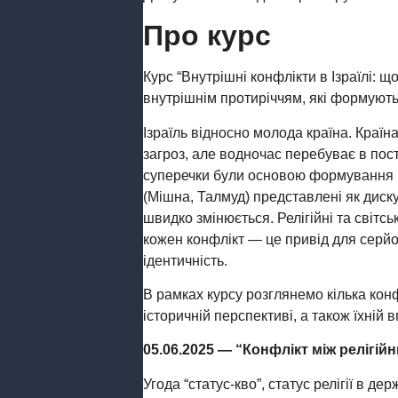
Про курс
Курс “Внутрішні конфлікти в Ізраїлі: 
внутрішнім протиріччям, які формують 
Ізраїль відносно молода країна. Країн
загроз, але водночас перебуває в пос
суперечки були основою формування на
(Мішна, Талмуд) представлені як дискус
швидко змінюється. Релігійні та світськ
кожен конфлікт — це привід для серйоз
ідентичність.
В рамках курсу розглянемо кілька конфл
історичній перспективі, а також їхній
05.06.2025 — “Конфлікт між релігі
Угода “статус-кво”, статус релігії в де