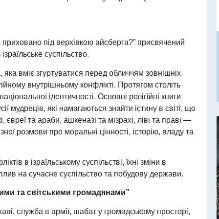
що приховано під верхівкою айсберга?” присвячений
ізраїльське суспільство.
а, яка вміє згуртуватися перед обличчям зовнішніх
тійному внутрішньому конфлікті. Протягом століть
ціональної ідентичності. Основні релігійні книги
ії мудреців, які намагаються знайти істину в світі, що
і, євреї та араби, ашкеназі та мізрахі, ліві та праві —
ної розмови про моральні цінності, історію, владу та
іктів в ізраїльському суспільстві, їхні зміни в
 вплив на сучасне суспільство та побудову держави.
йними та світськими громадянами”
ржаві, служба в армії, шабат у громадському просторі,