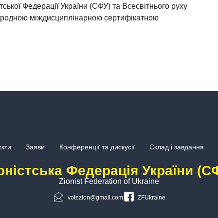
стської Федерації України (СФУ) та Всесвітнього руху
жнародною міждисциплінарною сертифікатною
кти
Заяви
Конференції та дискусії
Склад і завдання
оністська Федерація України (С
Zionist Federation of Ukraine
votezion@gmail.com
ZFUkraine