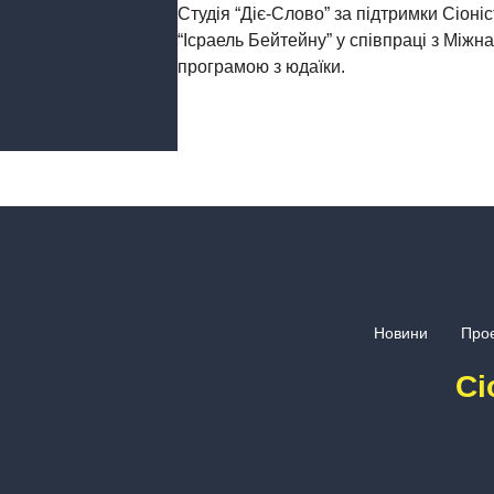
Студія “Діє-Слово” за підтримки Сіоні
“Ісраель Бейтейну” у співпраці з Мі
програмою з юдаїки.
Новини
Проє
Сі