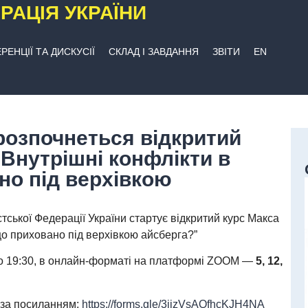
РАЦІЯ УКРАЇНИ
РЕНЦІЇ ТА ДИСКУСІЇ
СКЛАД І ЗАВДАННЯ
ЗВІТИ
EN
розпочнеться відкритий
“Внутрішні конфлікти в
ано під верхівкою
стської Федерації України стартує відкритий курс Макса
 що приховано під верхівкою айсберга?”
 о 19:30, в онлайн-форматі на платформі ZOOM —
5, 12,
 за посиланням:
https://forms.gle/3jjzVsAQfhcKJH4NA