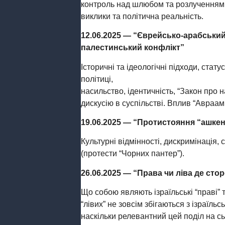
контроль над шлюбом та розлученням, 
виклики та політична реальність.
12.06.2025 — “Єврейсько-арабський 
палестинський конфлікт”
Історичні та ідеологічні підходи, стат
політиці,
насильство, ідентичність, “Закон про н
дискусію в суспільстві. Вплив “Авраамі
19.06.2025 — “Протистояння “aшкена
Культурні відмінності, дискримінація, 
(протести “Чорних пантер”).
26.06.2025 — “Права чи ліва де сторо
Що собою являють ізраїльські “праві” т
“лівих” не зовсім збігаються з ізраїль
наскільки релевантний цей поділ на с