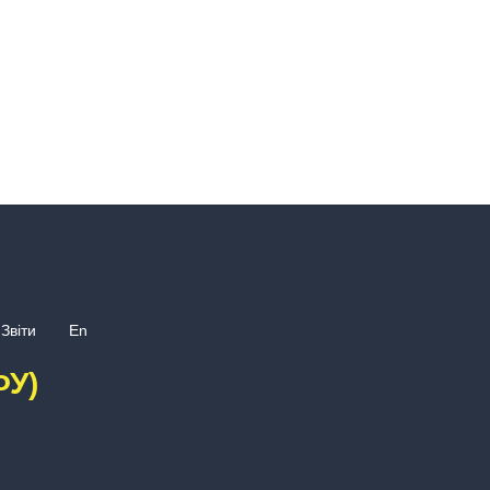
Звіти
En
ФУ)