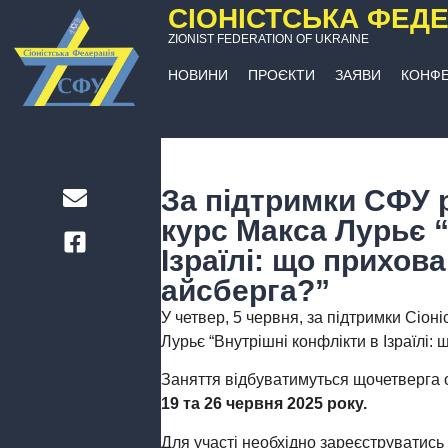
СІОНІСТСЬКА ФЕДЕ
ZIONIST FEDERATION OF UKRAINE
НОВИНИ
ПРОЄКТИ
ЗАЯВИ
КОНФЕ
За підтримки СФУ 
курс Макса Лурьє 
Ізраїлі: що прихов
айсберга?”
У четвер, 5 червня, за підтримки Сіоні
Лурьє “Внутрішні конфлікти в Ізраїлі:
Заняття відбуватимуться щочетверга
19 та 26 червня 2025 року.
Для участі необхідно зареєструватись