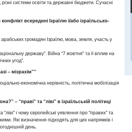
різні системи освіти та державні бюджети. Сучасні
конфлікт всередині Ізраїлю і/або ізраїльсько-
ус арабських громадян Ізраїлю, мова, земля, участь у
аціональну державу”. Війна “7 жовтня” та її вплив на
чних угод”.
зі – мізрахім””
соціально-економічна нерівність, політична мобілізація
на?” – “праві” та “ліві” в ізраїльській політиці
а “ліві” і чому європейські уявлення про “правих” та
ськими. Які визначення підходять для цих напрямків і
ьогоднішній день.