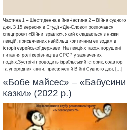
Частина 1 – Шестиденна війнаЧастина 2 – Війна судного
дня. З 15 вересня в Студії «Діє-Слово» розпочався
спецпроєкт «Війни Ізраїлю», який складається з низки
лекцій, присвячених найбільш критичним епізодам в
історії єврейської держави. На лекціях також порушені
питання ролі керівництва СРСР у зазначених
подіях.Зустрічі проводить ізраїльський історик, соавтор
та упорядник книги, присвяченій Війні Судного дня, […]
«Бобе майсес» – «Бабусини
казки» (2022 р.)