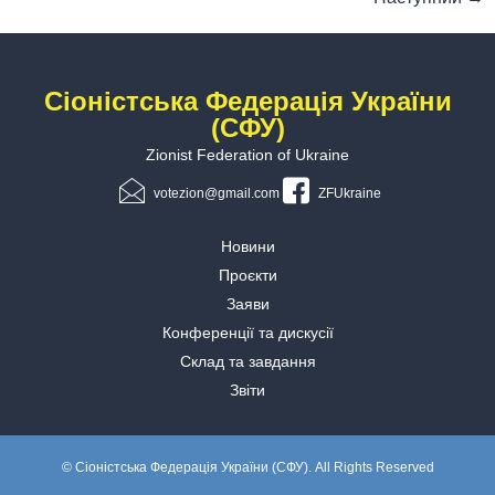
Сіоністська Федерація України
(СФУ)
Zionist Federation of Ukraine
votezion@gmail.com
ZFUkraine
Новини
Проєкти
Заяви
Конференції та дискусії
Склад та завдання
Звіти
© Сіоністська Федерація України (СФУ). All Rights Reserved
.