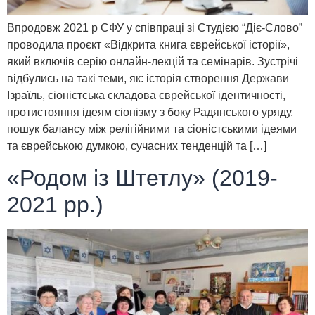
Впродовж 2021 р СФУ у співпраці зі Студією “Діє-Слово”
проводила проєкт «Відкрита книга єврейської історії»,
який включів серію онлайн-лекцій та семінарів. Зустрічі
відбулись на такі теми, як: історія створення Держави
Ізраїль, сіоністська складова єврейської ідентичності,
протистояння ідеям сіонізму з боку Радянського уряду,
пошук балансу між релігійними та сіоністськими ідеями
та єврейською думкою, сучасних тенденцій та […]
«Родом із Штетлу» (2019-
2021 pр.)